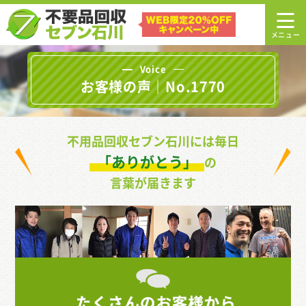
Voice
お客様の声｜No.1770
不用品回収セブン石川には毎日
「ありがとう」
の
言葉が届きます