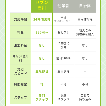
セブン
他業者
自治体
石川
平日
対応時間
24時間受付
自治体指定
9:00～19:00
粗大ごみ
料金
330円～
明記なし
処理券を
購入
作業後に
追加料金
なし
なし
加算
キャンセル
なし
前日100％
なし
料
対応
最短即日
翌日以降
－
スピード
時間指定
可
不可
不可
専門
派遣
自身で
スタッフ
スタッフ
スタッフ
持ち込み