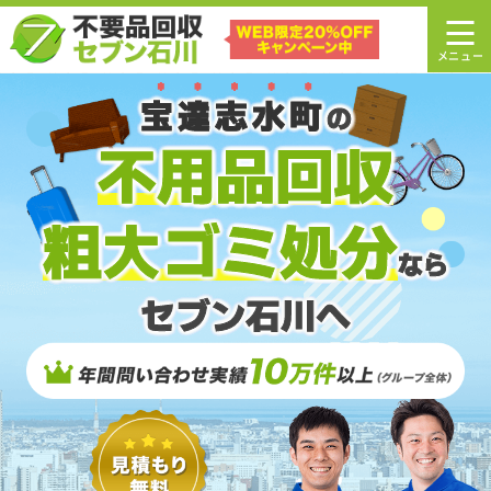
宝達志水町
の
不用品回収
粗大ゴミ処分
なら
セブン石川へ