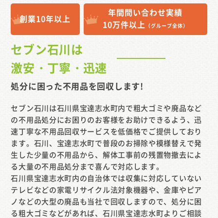
年間問い合わせ実績
創業10年以上
10万件以上
（グループ全体）
セブン石川は
激安・丁寧・迅速
処分に困った不用品を
回収します!
セブン石川は石川県宝達志水町内で粗大ゴミや廃品など
の不用品処分にお困りのお客様をお助けできるよう、迅
速丁寧な不用品回収サービスを低価格でご提供しており
ます。石川、宝達志水町で普段のお掃除や模様替えで発
生した少量の不用品から、解体工事前の残置物撤去によ
る大量の不用品処分まで喜んで対応します。
石川県宝達志水町内の自治体では収集に対応していない
テレビなどの家電リサイクル法対象機器や、金庫やピア
ノなどの大型の廃品も当社で回収しますので、処分に困
る粗大ゴミなどがあれば、石川県宝達志水町よりご相談