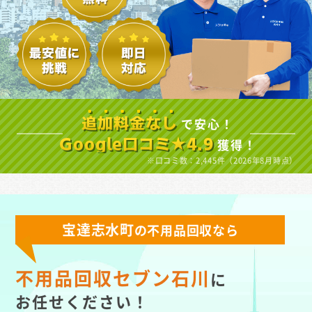
で安心！
追加料金なし
獲得！
Google口コミ★4.9
※口コミ数：2,445件（2026年8月時点）
宝達志水町
の不用品回収なら
不用品回収セブン石川
に
お任せください！