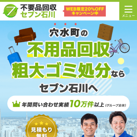
穴水町
の
不用品回収
粗大ゴミ処分
なら
セブン石川へ