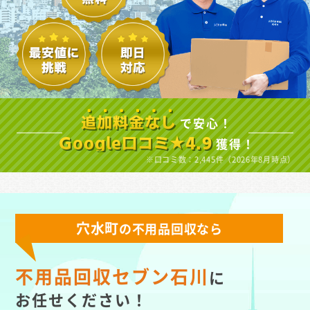
で安心！
追加料金なし
獲得！
Google口コミ★4.9
※口コミ数：2,445件（2026年8月時点）
穴水町
の不用品回収なら
不用品回収セブン石川
に
お任せください！