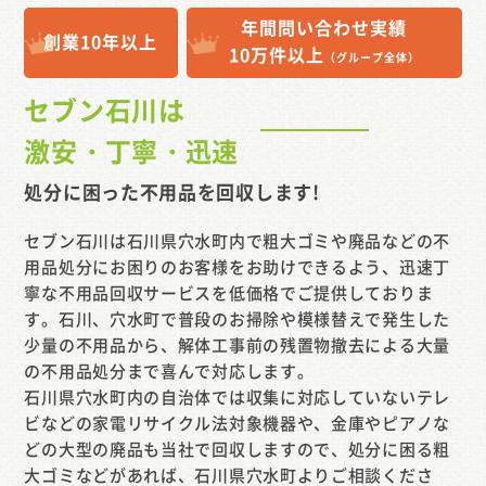
年間問い合わせ実績
創業10年以上
10万件以上
（グループ全体）
セブン石川は
激安・丁寧・迅速
処分に困った不用品を
回収します!
セブン石川は石川県穴水町内で粗大ゴミや廃品などの不
用品処分にお困りのお客様をお助けできるよう、迅速丁
寧な不用品回収サービスを低価格でご提供しておりま
す。石川、穴水町で普段のお掃除や模様替えで発生した
少量の不用品から、解体工事前の残置物撤去による大量
の不用品処分まで喜んで対応します。
石川県穴水町内の自治体では収集に対応していないテレ
ビなどの家電リサイクル法対象機器や、金庫やピアノな
どの大型の廃品も当社で回収しますので、処分に困る粗
大ゴミなどがあれば、石川県穴水町よりご相談くださ