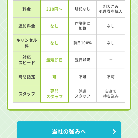
粗大ごみ
料金
330円～
明記なし
処理券を
購入
作業後に
追加料金
なし
なし
加算
キャンセル
なし
前日100％
なし
料
対応
最短即日
翌日以降
－
スピード
時間指定
可
不可
不可
専門
派遣
自身で
スタッフ
スタッフ
スタッフ
持ち込み
当社の強みへ