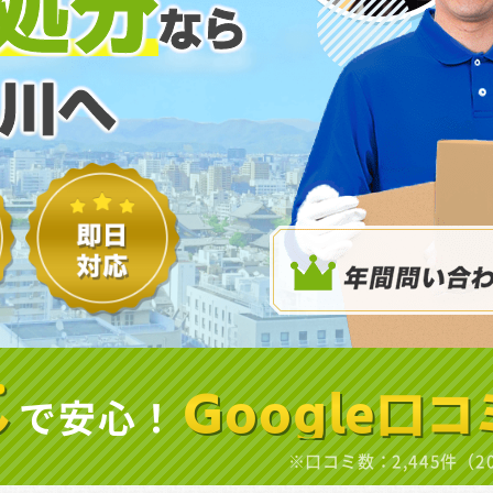
処分
なら
川へ
し
で安心！
Google口コ
※口コミ数：2,445件（2