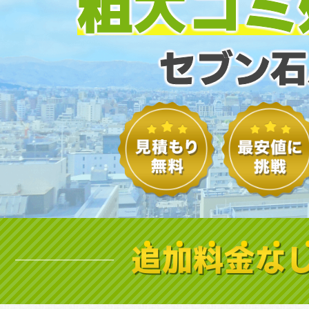
粗大ゴミ
セブン石
追加料金な