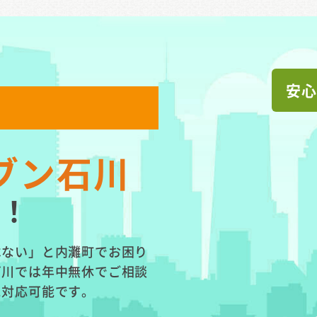
安心
ブン石川
！
べない」と内灘町でお困り
石川では年中無休でご相談
に対応可能です。