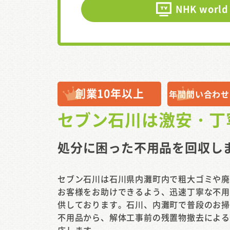
NHK world
創業10年以上
年間問い合わせ
セブン石川は
激安・丁
処分に困った不用品を
回収し
セブン石川は石川県内灘町内で粗大ゴミや
お客様をお助けできるよう、迅速丁寧な不
供しております。石川、内灘町で普段のお
不用品から、解体工事前の残置物撤去によ