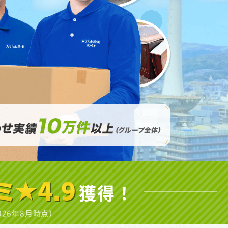
ミ★4.9
獲得！
026年8月時点）