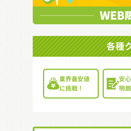
各種
業界最安値
安
に挑戦！
明