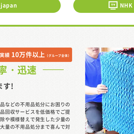
 japan
NHK
10万件以上
実績
（グループ全体）
寧・迅速
ます!
廃品などの不用品処分にお困りの
用品回収サービスを低価格でご提
掃除や模様替えで発生した少量の
る大量の不用品処分まで喜んで対