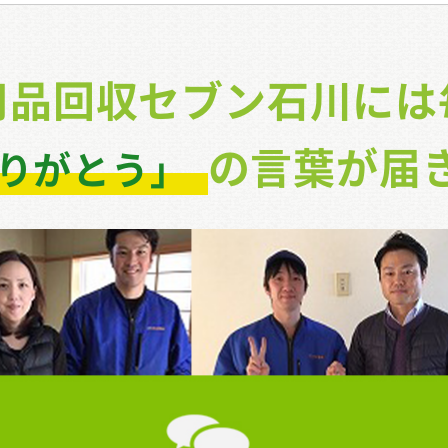
用品回収セブン石川には
の
言葉が届
りがとう」