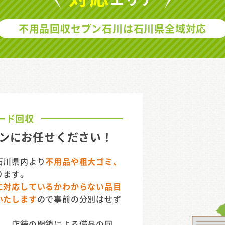
不用品回収セブン石川は
石川県全域対応
ード回収
ンに
お任せください！
石川県内より
不用品や粗大ゴミ、
ります。
に対応しているかわからない品目
いたします
ので事前の分別はせず
ん、店舗の閉鎖による備品の回