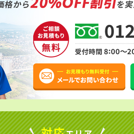
20%OFF割引
価格から
を実
対応
エリア