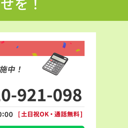
わせを！
施中！