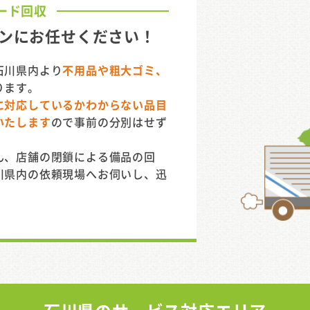
ード回収
ンに
お任せください！
石川県内より
不用品や粗大ゴミ、
ります。
に対応しているかわからない品目
いたします
ので事前の分別はせず
ん、店舗の閉鎖による備品の回
川県内の依頼現場へお伺いし、迅