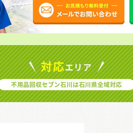
対応
エリア
不用品回収セブン石川は
石川県全域対応