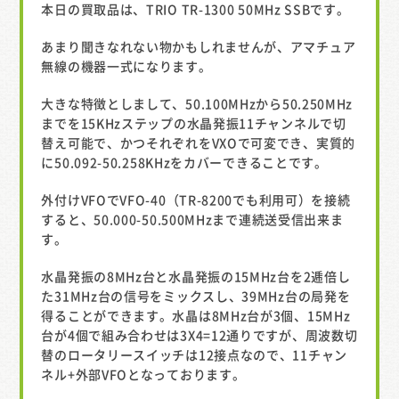
本日の買取品は、TRIO TR-1300 50MHz SSBです。
あまり聞きなれない物かもしれませんが、アマチュア
無線の機器一式になります。
大きな特徴としまして、50.100MHzから50.250MHz
までを15KHzステップの水晶発振11チャンネルで切
替え可能で、かつそれぞれをVXOで可変でき、実質的
に50.092-50.258KHzをカバーできることです。
外付けVFOでVFO-40（TR-8200でも利用可）を接続
すると、50.000-50.500MHzまで連続送受信出来ま
す。
水晶発振の8MHz台と水晶発振の15MHz台を2逓倍し
た31MHz台の信号をミックスし、39MHz台の局発を
得ることができます。水晶は8MHz台が3個、15MHz
台が4個で組み合わせは3X4=12通りですが、周波数切
替のロータリースイッチは12接点なので、11チャン
ネル+外部VFOとなっております。