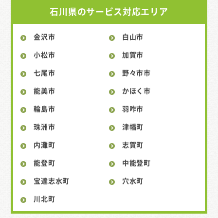
石川県のサービス対応エリア
金沢市
白山市
小松市
加賀市
七尾市
野々市市
能美市
かほく市
輪島市
羽咋市
珠洲市
津幡町
内灘町
志賀町
能登町
中能登町
宝達志水町
穴水町
川北町