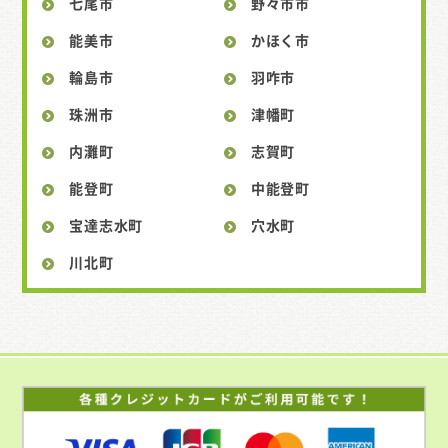
七尾市
野々市市
能美市
かほく市
輪島市
羽咋市
珠洲市
津幡町
内灘町
志賀町
能登町
中能登町
宝達志水町
穴水町
川北町