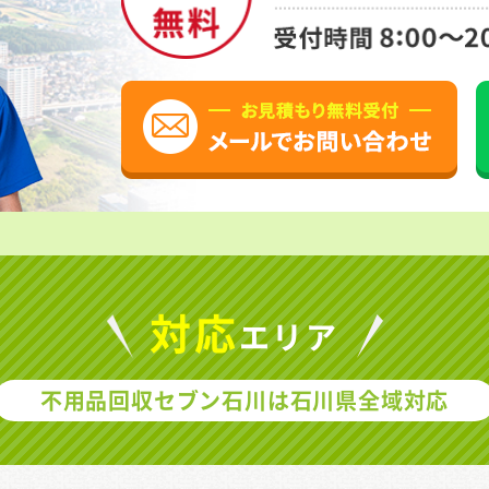
対応
エリア
不用品回収セブン石川は
石川県全域対応