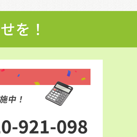
わせを！
施中！