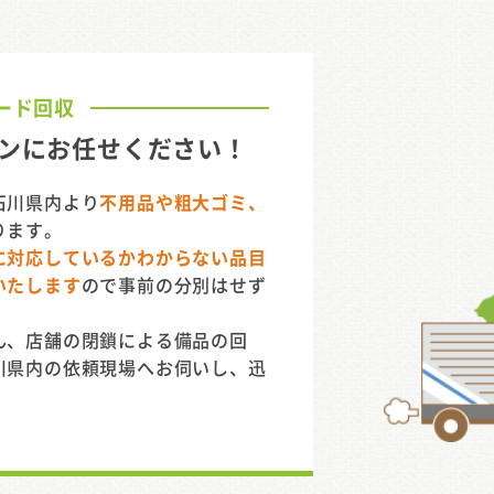
ード回収
ンに
お任せください！
石川県内より
不用品や粗大ゴミ、
ります。
に対応しているかわからない品目
いたします
ので事前の分別はせず
ん、店舗の閉鎖による備品の回
川県内の依頼現場へお伺いし、迅