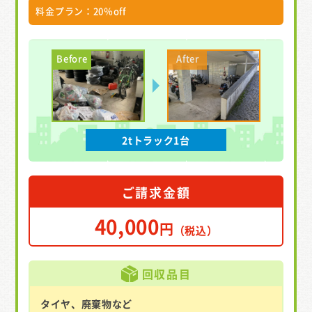
料金プラン：20％off
2tトラック1台
ご請求金額
40,000
円
（税込）
回収品目
タイヤ、廃棄物など