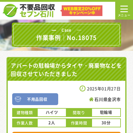
Case
作業事例｜No.18075
アパートの駐輪場からタイヤ・廃棄物などを
回収させていただきました
2025年01月27日
不用品回収
石川県金沢市
ハイツ
駐輪場
建物種類
間取り
2人
30分
作業人数
作業時間