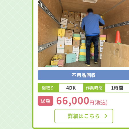
不用品回収
4DK
1時間
間取り
作業時間
66,000
総額
円(税込)
詳細はこちら