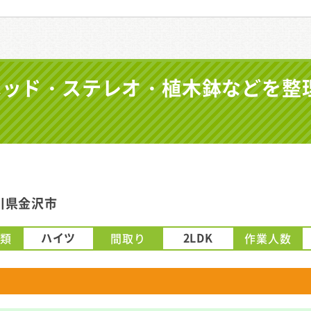
らベッド・ステレオ・植木鉢などを整
川県金沢市
ハイツ
2LDK
種類
間取り
作業人数