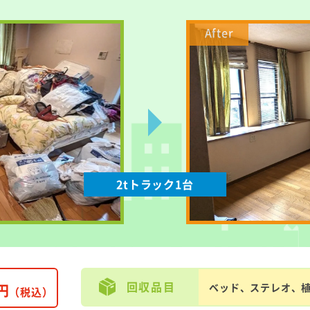
2tトラック1台
回収品目
円
ベッド、ステレオ、
（税込）