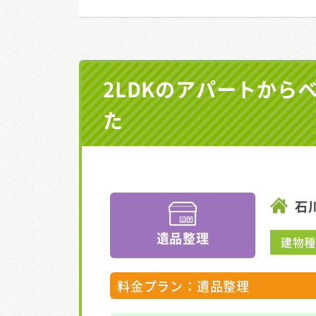
2LDKのアパートか
た
石
遺品整理
建物
料金プラン：遺品整理