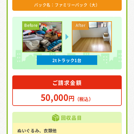
パック名：ファミリーパック（大）
2tトラック1台
ご請求金額
50,000
円
（税込）
回収品目
ぬいぐるみ、衣類他