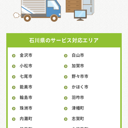
石川県のサービス対応エリア
金沢市
白山市
小松市
加賀市
七尾市
野々市市
能美市
かほく市
輪島市
羽咋市
珠洲市
津幡町
内灘町
志賀町