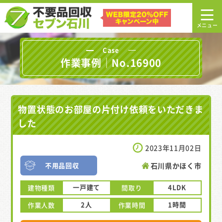
Case
作業事例｜No.16900
物置状態のお部屋の片付け依頼をいただきま
した
2023年11月02日
不用品回収
石川県かほく市
一戸建て
4LDK
建物種類
間取り
2人
1時間
作業人数
作業時間